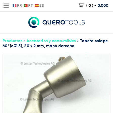
FR
PT
ES
( 0 )
-
0,00
€
Productos
›
Accesorios y consumibles
›
Tobera solape
60º (ø31.5), 20 x 2 mm, mano derecha