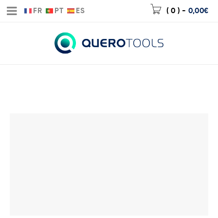
FR
PT
ES
( 0 )
-
0,00
€