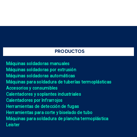
PRODUCTOS
Máquinas soldadoras manuales
Máquinas soldadoras por extrusión
Máquinas soldadoras automáticas
Máquinas para soldadura de tuberías termoplásticas
Accesorios y consumibles
Calentadores y soplantes industriales
Calentadores por Infrarrojos
Herramientas de detección de fugas
Herramientas para corte y biselado de tubo
Máquinas para soldadura de plancha termoplástica
Leister