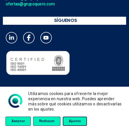
ofertas@grupoquero.com
SÍGUENOS
Política de privacidad
Utilizamos cookies para ofrecerte la mejor
Política de cookies
experiencia en nuestra web. Puedes aprender
más sobre qué cookies utilizamos o desactivarlas
Política de gestión integrada
en los ajustes.
Términos de uso y condiciones
Aviso legal
Aceptar
Rechazar
Ajustes
Querotools © 2026