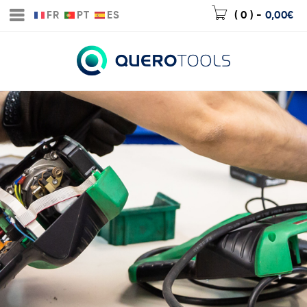
FR
PT
ES
( 0 )
-
0,00
€