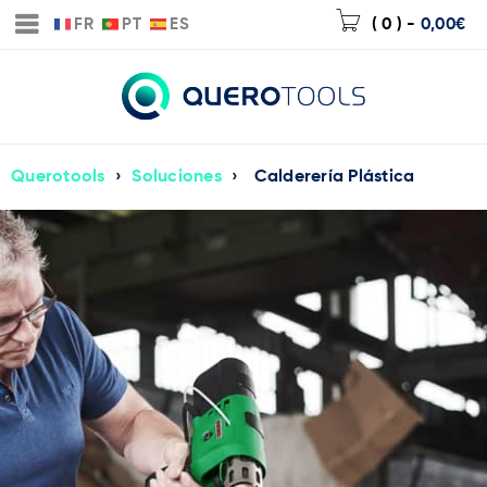
FR
PT
ES
( 0 )
-
0,00
€
Querotools
›
Soluciones
›
Calderería Plástica