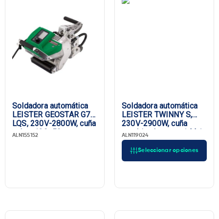
Soldadora automática
Soldadora automática
LEISTER GEOSTAR G7
LEISTER TWINNY S,
LQS, 230V-2800W, cuña
230V-2900W, cuña
cobre 130×50 mm,
combinada corta, 144:1,
ALN155152
ALN119024
canal de prueba,
enchufe UE
enchufe UE
Seleccionar opciones