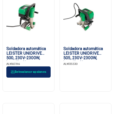
Marca
Soldadora automática
Soldadora automática
LEISTER UNIDRIVE
LEISTER UNIDRIVE
500, 230V-2300W,
505, 230V-2300W,
boquilla 40 mm,
boquilla 40 mm,
ALN163144
ALN135530
enchufe UE
enchufe UE
Seleccionar opciones