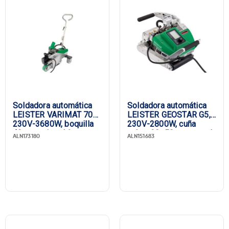
Soldadora automática
Soldadora automática
LEISTER VARIMAT 700,
LEISTER GEOSTAR G5,
230V-3680W, boquilla
230V-2800W, cuña
40 mm, sin cable
cobre 90×50 mm, canal
ALN173180
ALN151683
de prueba, enchufe UE