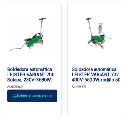
Soldadora automática
Soldadora automática
LEISTER VARIANT 700
LEISTER VARIANT 702,
Solapa, 230V-3680W,
400V-5500W, rodillo 50
boquilla 40 mm,
mm, CEE 5/16
ALN176860
ALN176871
enchufe UE
Seleccionar opciones