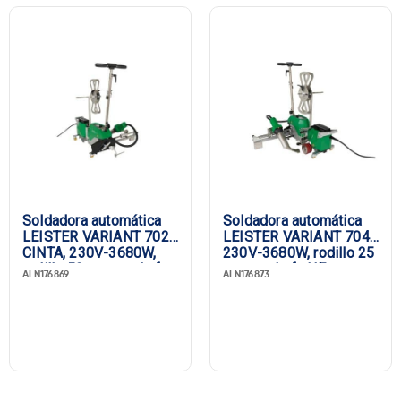
Soldadora automática
Soldadora automática
LEISTER VARIANT 702
LEISTER VARIANT 704,
CINTA, 230V-3680W,
230V-3680W, rodillo 25
rodillo 50 mm, enchufe
mm, enchufe UE
ALN176869
ALN176873
UE