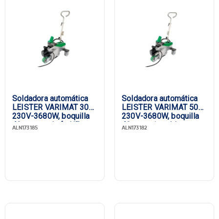
Soldadora automática
Soldadora automática
LEISTER VARIMAT 300,
LEISTER VARIMAT 500,
230V-3680W, boquilla
230V-3680W, boquilla
40 mm, enchufe UE
40 mm, sin cable
ALN173185
ALN173182