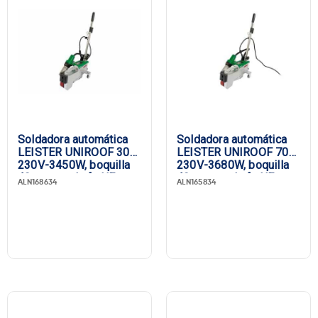
Soldadora automática
Soldadora automática
LEISTER UNIROOF 300,
LEISTER UNIROOF 700,
230V-3450W, boquilla
230V-3680W, boquilla
40 mm, enchufe UE
40 mm, enchufe UE
ALN168634
ALN165834