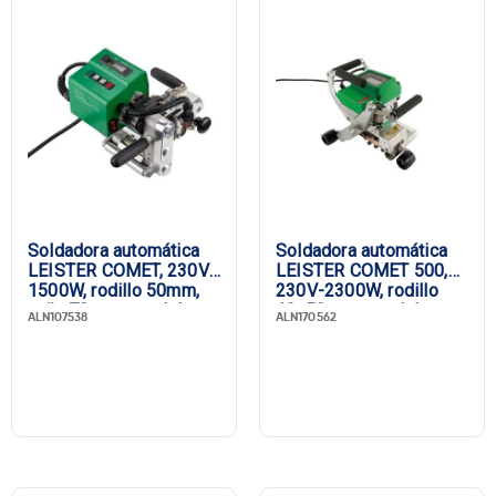
Soldadora automática
Soldadora automática
LEISTER COMET, 230V-
LEISTER COMET 500,
1500W, rodillo 50mm,
230V-2300W, rodillo
cuña 70mm, canal de
60x50mm, canal de
ALN107538
ALN170562
prueba, Enchufe UE
prueba, CEE 3/16