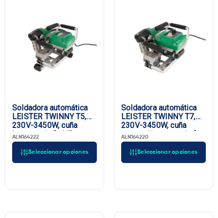
Soldadora automática
Soldadora automática
LEISTER TWINNY T5,
LEISTER TWINNY T7,
230V-3450W, cuña
230V-3450W, cuña
larga, enchufe UE
corta, silicona, enchufe
ALN164222
ALN164220
UE
Seleccionar opciones
Seleccionar opciones