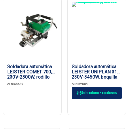
Soldadora automática
Soldadora automática
LEISTER COMET 700,
LEISTER UNIPLAN 310,
230V-2300W, rodillo
230V-3450W, boquilla
90x50mm, canal de
30 mm, enchufe UE
ALN168644
ALN179084
prueba, Enchufe UE
Seleccionar opciones