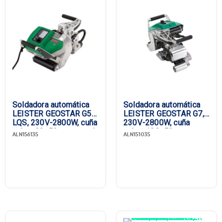
Soldadora automática
Soldadora automática
LEISTER GEOSTAR G5
LEISTER GEOSTAR G7,
LQS, 230V-2800W, cuña
230V-2800W, cuña
cobre 90×50 mm, canal
cobre 130×50 mm,
ALN156135
ALN151035
de prueba, enchufe UE
canal de prueba,
enchufe UE