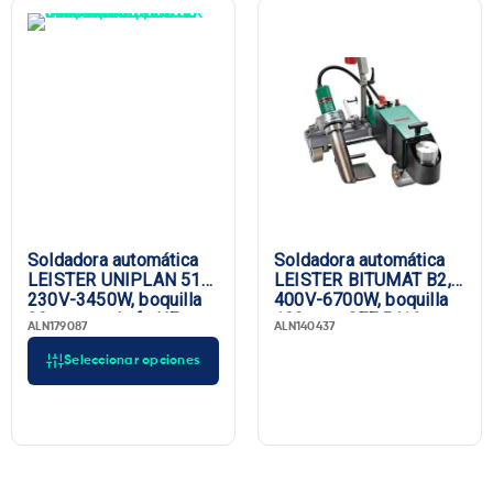
Soldadora automática
Soldadora automática
LEISTER UNIPLAN 510,
LEISTER BITUMAT B2,
230V-3450W, boquilla
400V-6700W, boquilla
30 mm, enchufe UE
100 mm, CEE 5/16
ALN179087
ALN140437
Seleccionar opciones