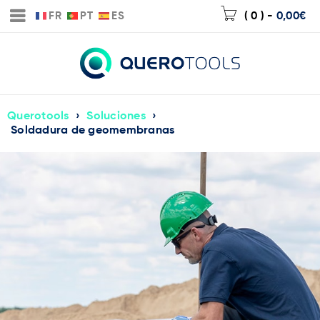
FR
PT
ES
( 0 )
-
0,00
€
Querotools
›
Soluciones
›
Soldadura de geomembranas