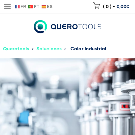
FR
PT
ES
( 0 )
-
0,00
€
Querotools
›
Soluciones
›
Calor Industrial