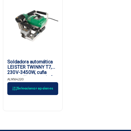
Soldadora automática
LEISTER TWINNY T7,
230V-3450W, cuña
corta, silicona, enchufe
ALN164220
UE
Seleccionar opciones