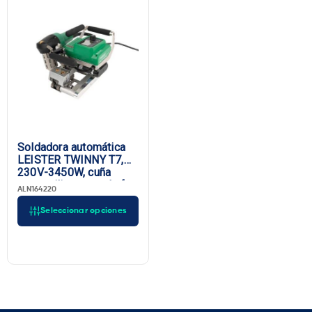
Soldadora automática
LEISTER TWINNY T7,
230V-3450W, cuña
corta, silicona, enchufe
ALN164220
UE
Seleccionar opciones