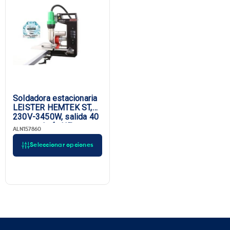
Soldadora estacionaria
LEISTER HEMTEK ST,
230V-3450W, salida 40
mm, enchufe UE
ALN157860
Seleccionar opciones