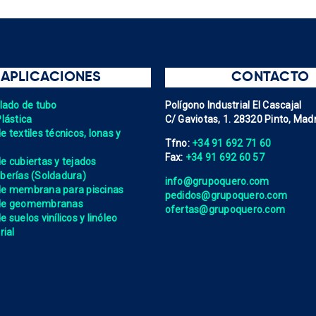
APLICACIONES
CONTACTO
elado de tubo
Polígono Industrial El Cascajal
Plástica
C/ Gaviotas, 1. 28320 Pinto, Madr
 textiles técnicos, lonas y
Tfno:
+34 91 692 71 60
Fax:
+34 91 692 60 57
e cubiertas y tejados
berías (Soldadura)
info@grupoquero.com
de membrana para piscinas
pedidos@grupoquero.com
 de geomembranas
ofertas@grupoquero.com
 suelos vinílicos y linóleo
rial