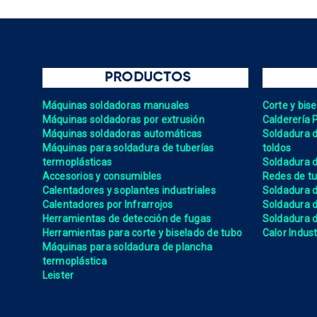
PRODUCTOS
Máquinas soldadoras manuales
Corte y bis
Máquinas soldadoras por extrusión
Calderería 
Máquinas soldadoras automáticas
Soldadura de
Máquinas para soldadura de tuberías
toldos
termoplásticas
Soldadura d
Accesorios y consumibles
Redes de tu
Calentadores y soplantes industriales
Soldadura 
Calentadores por Infrarrojos
Soldadura
Herramientas de detección de fugas
Soldadura de
Herramientas para corte y biselado de tubo
Calor Indust
Máquinas para soldadura de plancha
termoplástica
Leister