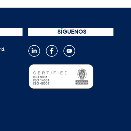
SÍGUENOS
id.