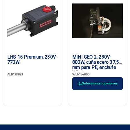
LHS 15 Premium, 230V-
MINI GEO 2, 230V-
770W
800W, cuña acero 37,5
mm para PE, enchufe
UE
ALN139893
WLN154880
Seleccionar opciones