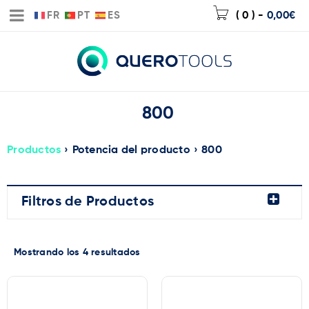
FR
PT
ES
( 0 )
-
0,00
€
800
Productos
›
Potencia del producto
›
800
Filtros de Productos
Mostrando los 4 resultados
Precio:
0€
—
2.720€