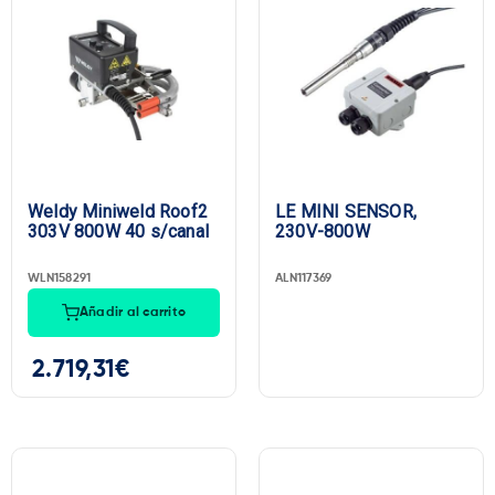
Marca
Weldy Miniweld Roof2
LE MINI SENSOR,
303V 800W 40 s/canal
230V-800W
WLN158291
ALN117369
Añadir al carrito
2.719,31
€