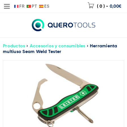
FR
PT
ES
( 0 )
-
0,00
€
Productos
›
Accesorios y consumibles
›
Herramienta
multiuso Seam Weld Tester