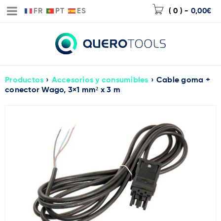
FR
PT
ES
( 0 )
-
0,00
€
Productos
›
Accesorios y consumibles
›
Cable goma +
conector Wago, 3×1 mm² x 3 m