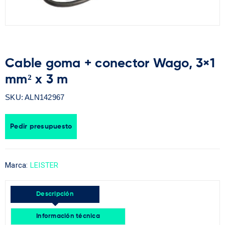
Cable goma + conector Wago, 3×1
mm² x 3 m
SKU:
ALN142967
Pedir presupuesto
Marca:
LEISTER
Descripción
Información técnica