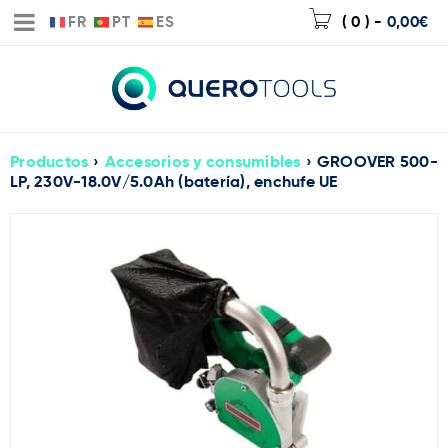
FR
PT
ES
( 0 )
-
0,00
€
Productos
›
Accesorios y consumibles
›
GROOVER 500-
LP, 230V-18.0V/5.0Ah (batería), enchufe UE