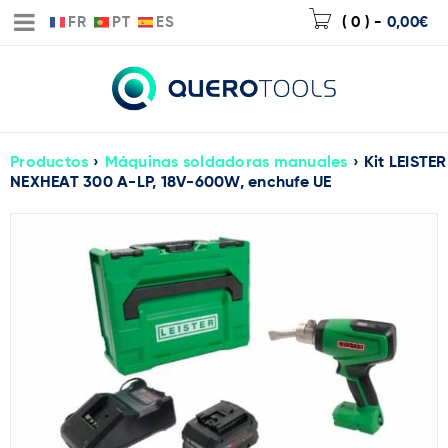
FR
PT
ES
( 0 )
-
0,00
€
Productos
›
Máquinas soldadoras manuales
›
Kit LEISTER
NEXHEAT 300 A-LP, 18V-600W, enchufe UE