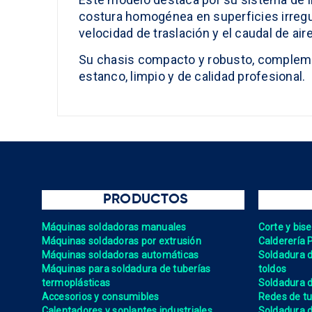
costura homogénea en superficies irregula
velocidad de traslación y el caudal de aire
Su chasis compacto y robusto, complement
estanco, limpio y de calidad profesional.
PRODUCTOS
Máquinas soldadoras manuales
Corte y bis
Máquinas soldadoras por extrusión
Calderería 
Máquinas soldadoras automáticas
Soldadura de
Máquinas para soldadura de tuberías
toldos
termoplásticas
Soldadura d
Accesorios y consumibles
Redes de tu
Calentadores y soplantes industriales
Soldadura 