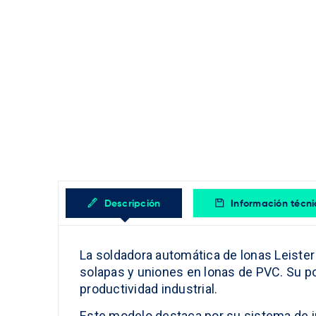
Descripción
Información técn
La soldadora automática de lonas Leister 
solapas y uniones en lonas de PVC. Su po
productividad industrial.
Este modelo destaca por su sistema de in