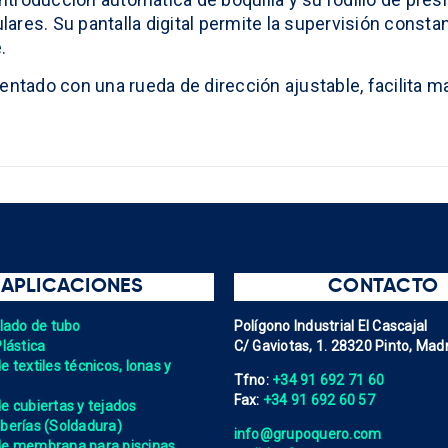
res. Su pantalla digital permite la supervisión constan
.
ado con una rueda de dirección ajustable, facilita man
APLICACIONES
CONTACTO
elado de tubo
Polígono Industrial El Cascajal
Plástica
C/ Gaviotas, 1. 28320 Pinto, Madr
 textiles técnicos, lonas y
Tfno:
+34 91 692 71 60
Fax:
+34 91 692 60 57
e cubiertas y tejados
berías (Soldadura)
info@grupoquero.com
de membrana para piscinas