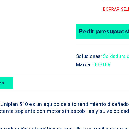
BORRAR SEL
Pedir presupues
Soluciones:
Soldadura d
Marca:
LEISTER
ica
Uniplan 510 es un equipo de alto rendimiento diseñado p
tente soplante con motor sin escobillas y su velocida
troducción automática de boquilla y su rodillo de pres