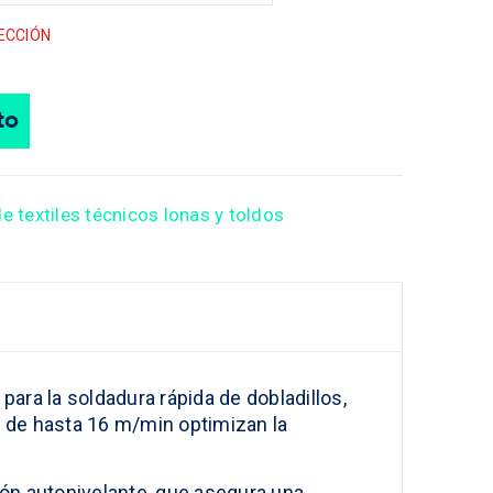
ECCIÓN
to
e textiles técnicos lonas y toldos
ara la soldadura rápida de dobladillos,
d de hasta 16 m/min optimizan la
ión autonivelante, que asegura una