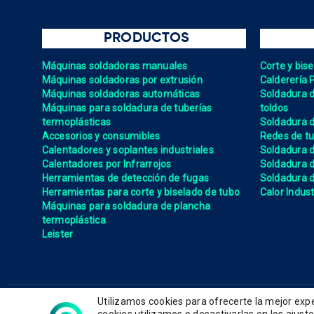
PRODUCTOS
Máquinas soldadoras manuales
Corte y bis
Máquinas soldadoras por extrusión
Calderería 
Máquinas soldadoras automáticas
Soldadura de
Máquinas para soldadura de tuberías
toldos
termoplásticas
Soldadura d
Accesorios y consumibles
Redes de tu
Calentadores y soplantes industriales
Soldadura 
Calentadores por Infrarrojos
Soldadura
Herramientas de detección de fugas
Soldadura de
Herramientas para corte y biselado de tubo
Calor Indust
Máquinas para soldadura de plancha
termoplástica
Leister
Utilizamos cookies para ofrecerte la mejor ex
Política de privacidad
Polí