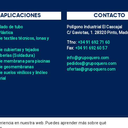
APLICACIONES
CONTACTO
elado de tubo
Polígono Industrial El Cascajal
Plástica
C/ Gaviotas, 1. 28320 Pinto, Madr
 textiles técnicos, lonas y
Tfno:
+34 91 692 71 60
Fax:
+34 91 692 60 57
e cubiertas y tejados
berías (Soldadura)
info@grupoquero.com
de membrana para piscinas
pedidos@grupoquero.com
 de geomembranas
ofertas@grupoquero.com
 suelos vinílicos y linóleo
rial
periencia en nuestra web. Puedes aprender más sobre qué
tica de cookies
Política de gestión integrada
Términos de uso