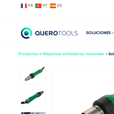
FR
PT
ES
SOLUCIONES
Productos
›
Máquinas soldadoras manuales
›
So