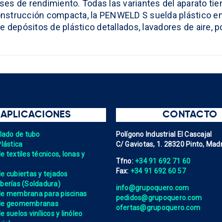
lases de rendimiento. Todas las variantes del aparato t
nstrucción compacta, la PENWELD S suelda plástico en 
de depósitos de plástico detallados, lavadores de air
APLICACIONES
CONTACTO
elado de tubo
Polígono Industrial El Cascajal
Plástica
C/ Gaviotas, 1. 28320 Pinto, Madr
 textiles técnicos, lonas y
Tfno:
+34 91 692 71 60
Fax:
+34 91 692 60 57
e cubiertas y tejados
berías (Soldadura)
info@grupoquero.com
de membrana para piscinas
pedidos@grupoquero.com
 de geomembranas
ofertas@grupoquero.com
 suelos vinílicos y linóleo