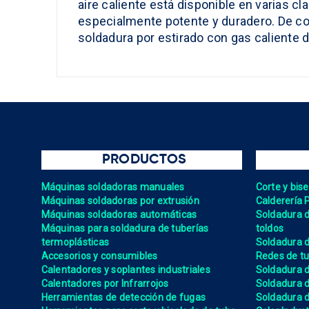
aire caliente está disponible en varias c
especialmente potente y duradero. De co
soldadura por estirado con gas caliente 
PRODUCTOS
Máquinas soldadoras manuales
Corte y bis
Máquinas soldadoras por extrusión
Calderería 
Máquinas soldadoras automáticas
Soldadura de
Máquinas para soldadura de tuberías
toldos
termoplásticas
Soldadura d
Accesorios y consumibles
Redes de tu
Calentadores y soplantes industriales
Soldadura 
Calentadores por Infrarrojos
Soldadura
Herramientas de detección de fugas
Soldadura de