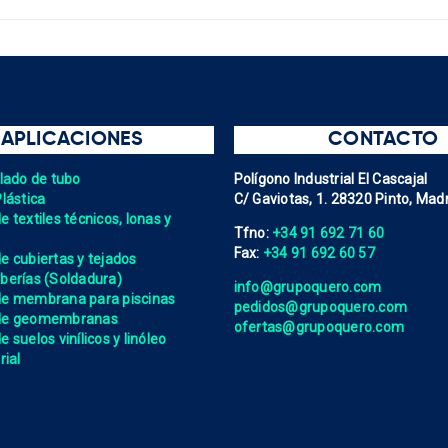
APLICACIONES
CONTACTO
elado de tubo
Polígono Industrial El Cascajal
Plástica
C/ Gaviotas, 1. 28320 Pinto, Madr
 textiles técnicos, lonas y
Tfno:
+34 91 692 71 60
Fax:
+34 91 692 60 57
e cubiertas y tejados
berías (Soldadura)
info@grupoquero.com
de membrana para piscinas
pedidos@grupoquero.com
 de geomembranas
ofertas@grupoquero.com
 suelos vinílicos y linóleo
rial