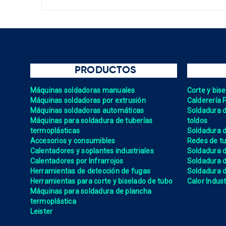
PRODUCTOS
Máquinas soldadoras manuales
Corte y bis
Máquinas soldadoras por extrusión
Calderería 
Máquinas soldadoras automáticas
Soldadura de
Máquinas para soldadura de tuberías
toldos
termoplásticas
Soldadura d
Accesorios y consumibles
Redes de tu
Calentadores y soplantes industriales
Soldadura 
Calentadores por Infrarrojos
Soldadura
Herramientas de detección de fugas
Soldadura de
Herramientas para corte y biselado de tubo
Calor Indust
Máquinas para soldadura de plancha
termoplástica
Leister