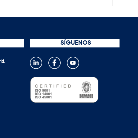
SÍGUENOS
id.