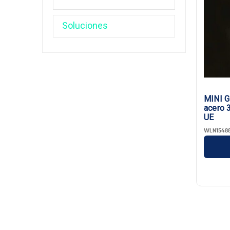
MINI G
acero 
UE
WLN1548