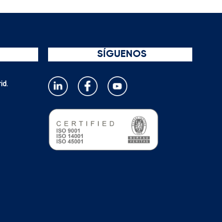
SÍGUENOS
id.