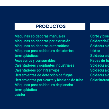
PRODUCTOS
Máquinas soldadoras manuales
Corte y bis
Máquinas soldadoras por extrusión
Calderería 
Máquinas soldadoras automáticas
Soldadura de
Máquinas para soldadura de tuberías
toldos
termoplásticas
Soldadura d
Accesorios y consumibles
Redes de tu
Calentadores y soplantes industriales
Soldadura 
Calentadores por Infrarrojos
Soldadura
Herramientas de detección de fugas
Soldadura de
Herramientas para corte y biselado de tubo
Calor Indust
Máquinas para soldadura de plancha
termoplástica
Leister