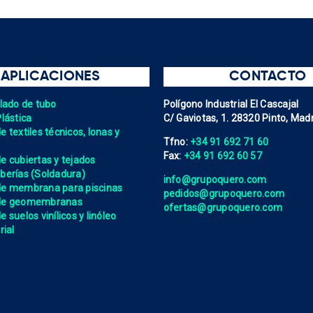
APLICACIONES
CONTACTO
elado de tubo
Polígono Industrial El Cascajal
Plástica
C/ Gaviotas, 1. 28320 Pinto, Madr
 textiles técnicos, lonas y
Tfno:
+34 91 692 71 60
Fax:
+34 91 692 60 57
e cubiertas y tejados
berías (Soldadura)
info@grupoquero.com
de membrana para piscinas
pedidos@grupoquero.com
 de geomembranas
ofertas@grupoquero.com
 suelos vinílicos y linóleo
rial