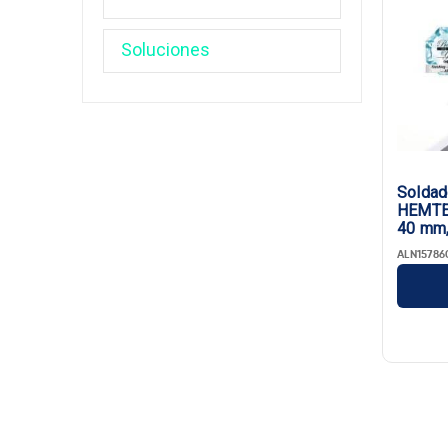
Soldad
HEMTEK
40 mm,
ALN15786