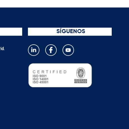
SÍGUENOS
id.