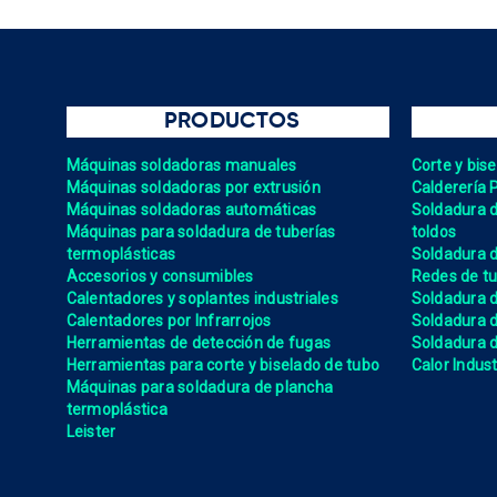
PRODUCTOS
Máquinas soldadoras manuales
Corte y bis
Máquinas soldadoras por extrusión
Calderería 
Máquinas soldadoras automáticas
Soldadura de
Máquinas para soldadura de tuberías
toldos
termoplásticas
Soldadura d
Accesorios y consumibles
Redes de tu
Calentadores y soplantes industriales
Soldadura 
Calentadores por Infrarrojos
Soldadura
Herramientas de detección de fugas
Soldadura de
Herramientas para corte y biselado de tubo
Calor Indust
Máquinas para soldadura de plancha
termoplástica
Leister