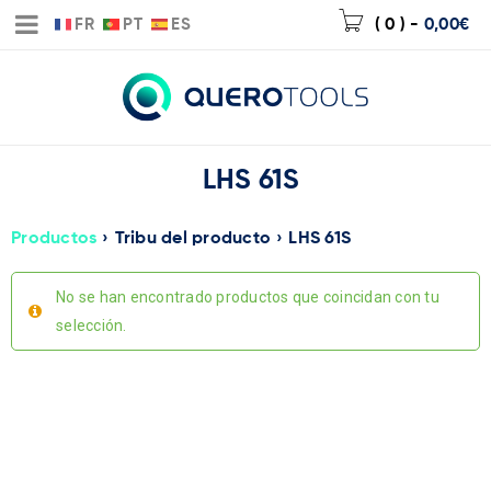
FR
PT
ES
( 0 )
-
0,00
€
LHS 61S
Productos
›
Tribu del producto
›
LHS 61S
No se han encontrado productos que coincidan con tu
selección.