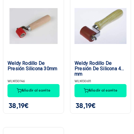
Precio:
30€
—
39€
Marca
Weldy Rodillo De
Weldy Rodillo De
Presión Silicona 30mm
Presión De Silicona 40
mm
WLN130146
WLN130611
Añadir al carrito
Añadir al carrito
38,19
€
38,19
€