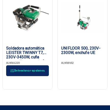
Soldadora automática
UNIFLOOR 500, 230V-
LEISTER TWINNY T7,
2300W, enchufe UE
230V-3450W, cuña
corta, silicona, enchufe
ALN164220
ALN169612
UE
Seleccionar opciones