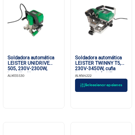
Soldadora automática
Soldadora automática
LEISTER UNIDRIVE
LEISTER TWINNY T5,
505, 230V-2300W,
230V-3450W, cuña
boquilla 40 mm,
larga, enchufe UE
ALN135530
ALN164222
enchufe UE
Seleccionar opciones