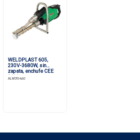
WELDPLAST 605,
230V-3680W, sin
zapata, enchufe CEE
3/16
ALN170460