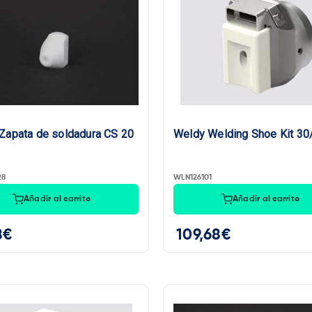
:
40€
—
110€
Zapata de soldadura CS 20
Weldy Welding Shoe Kit 30
28
WLN126101
Añadir al carrito
Añadir al carrito
8
€
109,68
€