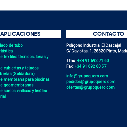
APLICACIONES
CONTACTO
elado de tubo
Polígono Industrial El Cascajal
Plástica
C/ Gaviotas, 1. 28320 Pinto, Madr
 textiles técnicos, lonas y
Tfno:
+34 91 692 71 60
Fax:
+34 91 692 60 57
e cubiertas y tejados
berías (Soldadura)
info@grupoquero.com
de membrana para piscinas
pedidos@grupoquero.com
 de geomembranas
ofertas@grupoquero.com
 suelos vinílicos y linóleo
rial