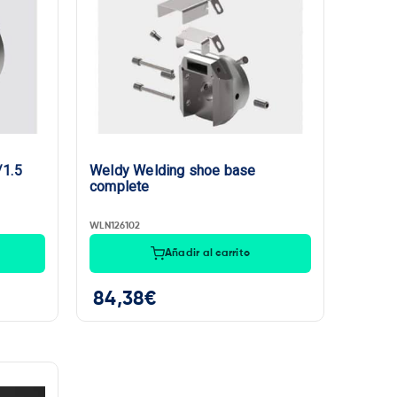
/1.5
Weldy Welding shoe base
complete
WLN126102
Añadir al carrito
84,38
€