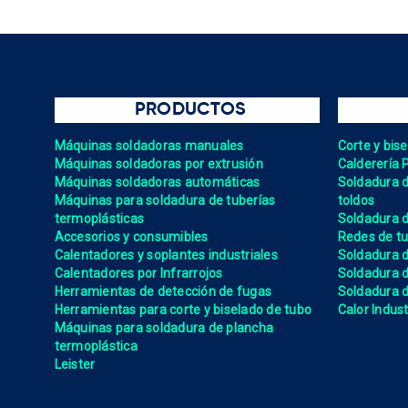
PRODUCTOS
Máquinas soldadoras manuales
Corte y bis
Máquinas soldadoras por extrusión
Calderería 
Máquinas soldadoras automáticas
Soldadura de
Máquinas para soldadura de tuberías
toldos
termoplásticas
Soldadura d
Accesorios y consumibles
Redes de tu
Calentadores y soplantes industriales
Soldadura 
Calentadores por Infrarrojos
Soldadura
Herramientas de detección de fugas
Soldadura de
Herramientas para corte y biselado de tubo
Calor Indust
Máquinas para soldadura de plancha
termoplástica
Leister