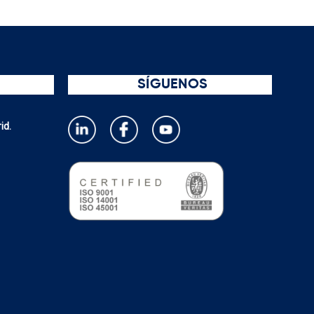
SÍGUENOS
id.