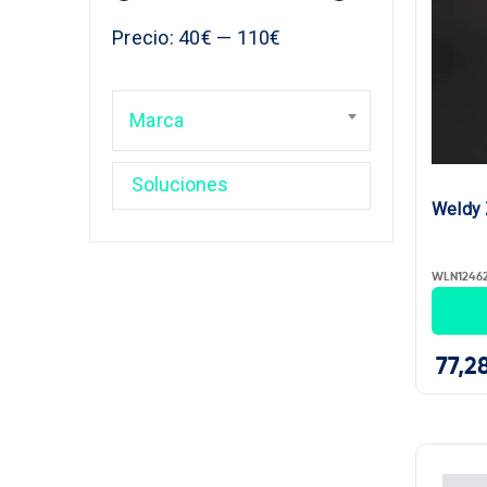
Precio
Precio:
40€
—
110€
Marca
Weldy 
WLN1246
77,2