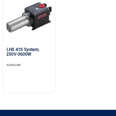
LHS 41S System,
230V-3600W
ALN142489