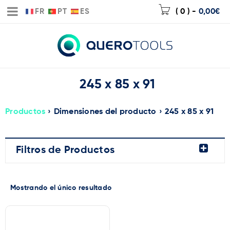
FR
PT
ES
( 0 )
-
0,00
€
245 x 85 x 91
Productos
›
Dimensiones del producto
›
245 x 85 x 91
Filtros de Productos
Mostrando el único resultado
Marca