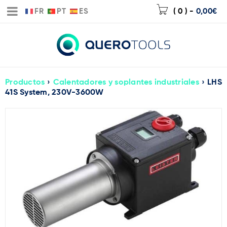
FR
PT
ES
( 0 )
-
0,00
€
Productos
›
Calentadores y soplantes industriales
›
LHS
41S System, 230V-3600W