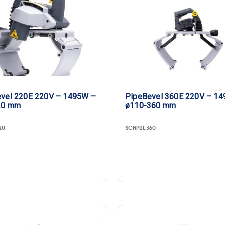
0E 220V – 1495W –
PipeBevel 360E 220V – 1495W –
20 mm
ø110-360 mm
20
SCNPBE360