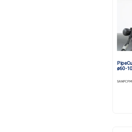
PipeC
ø60-1
SANPCPM