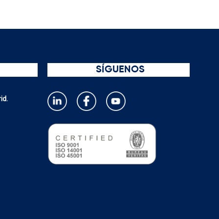
SÍGUENOS
id.