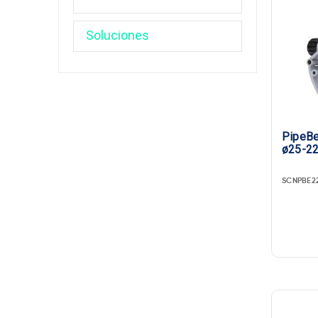
PipeBevel 22
ø25-2
SCNPBE2