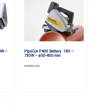
0W –
PipeCut P400 Battery 18V –
730W – ø50-400 mm
SANPBW400