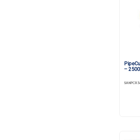
PipeCut 3
– 250
SANPCR3