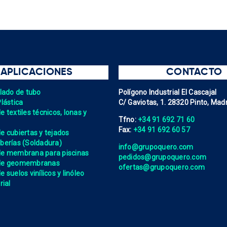
APLICACIONES
CONTACTO
elado de tubo
Polígono Industrial El Cascajal
Plástica
C/ Gaviotas, 1. 28320 Pinto, Madr
 textiles técnicos, lonas y
Tfno:
+34 91 692 71 60
Fax:
+34 91 692 60 57
e cubiertas y tejados
berías (Soldadura)
info@grupoquero.com
de membrana para piscinas
pedidos@grupoquero.com
 de geomembranas
ofertas@grupoquero.com
 suelos vinílicos y linóleo
rial