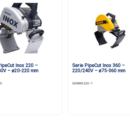
PipeCut Inox 220 –
Serie PipeCut Inox 360 –
40V – ø20-220 mm
220/240V – ø75-360 mm
20
SANINX220-1