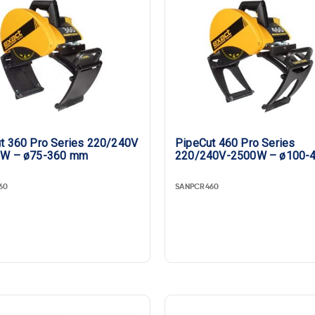
60 Pro Series 220/240V
PipeCut 460 Pro Series
0W – ø75-360 mm
220/240V-2500W – ø100-
60
SANPCR460