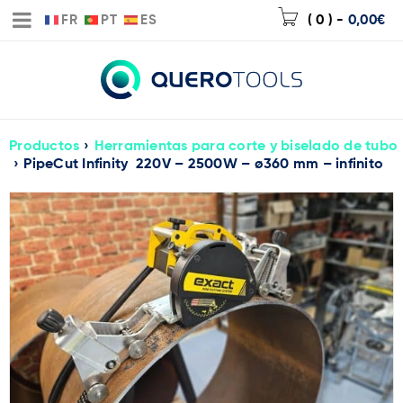
FR
PT
ES
( 0 )
-
0,00
€
Productos
›
Herramientas para corte y biselado de tubo
›
PipeCut Infinity 220V – 2500W – ø360 mm – infinito