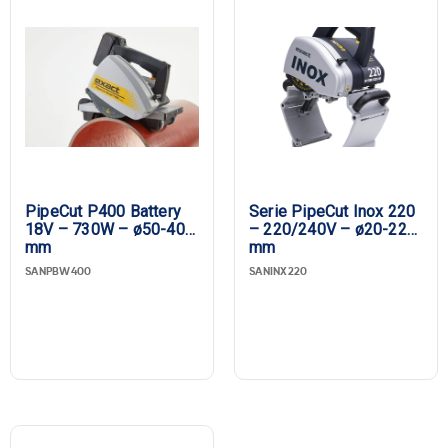
PipeCut P400 Battery
Serie PipeCut Inox 220
18V – 730W – ø50-400
– 220/240V – ø20-220
mm
mm
SANPBW400
SANINX220