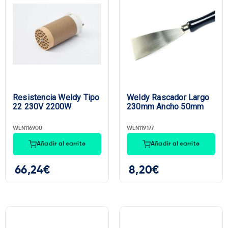
Marca
Resistencia Weldy Tipo
Weldy Rascador Largo
22 230V 2200W
230mm Ancho 50mm
WLN116900
WLN119177
Añadir al carrito
Añadir al carrito
66,24
€
8,20
€