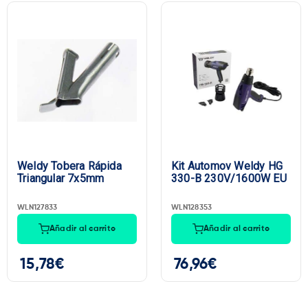
Weldy Tobera Rápida
Kit Automov Weldy HG
Triangular 7x5mm
330-B 230V/1600W EU
WLN127833
WLN128353
Añadir al carrito
Añadir al carrito
15,78
€
76,96
€