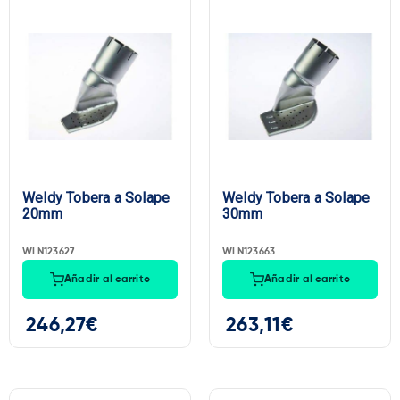
Weldy Tobera a Solape
Weldy Tobera a Solape
20mm
30mm
WLN123627
WLN123663
Añadir al carrito
Añadir al carrito
246,27
€
263,11
€