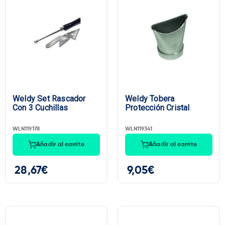
Weldy Set Rascador
Weldy Tobera
Con 3 Cuchillas
Protección Cristal
WLN119178
WLN119341
Añadir al carrito
Añadir al carrito
28,67
€
9,05
€