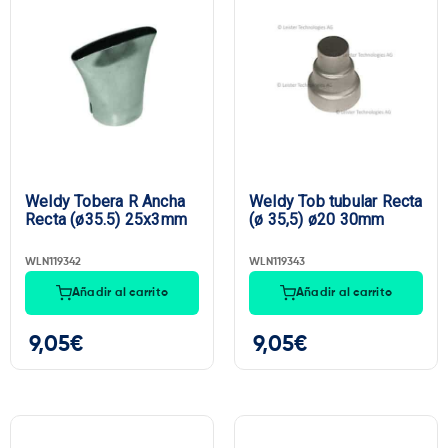
Weldy Tobera R Ancha
Weldy Tob tubular Recta
Recta (ø35.5) 25x3mm
(ø 35,5) ø20 30mm
WLN119342
WLN119343
Añadir al carrito
Añadir al carrito
9,05
€
9,05
€