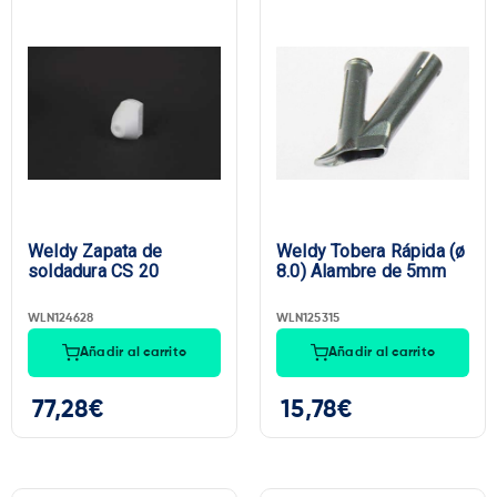
Weldy Zapata de
Weldy Tobera Rápida (ø
soldadura CS 20
8.0) Alambre de 5mm
WLN124628
WLN125315
Añadir al carrito
Añadir al carrito
77,28
€
15,78
€