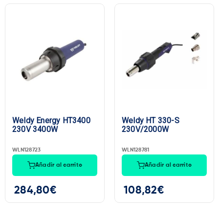
Weldy Energy HT3400
Weldy HT 330-S
230V 3400W
230V/2000W
WLN128723
WLN128781
Añadir al carrito
Añadir al carrito
284,80
€
108,82
€