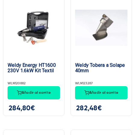
Weldy Energy HT1600
Weldy Tobera a Solape
230V 1.6kW Kit Textil
40mm
WLN120882
WLN123287
Añadir al carrito
Añadir al carrito
284,80
€
282,48
€