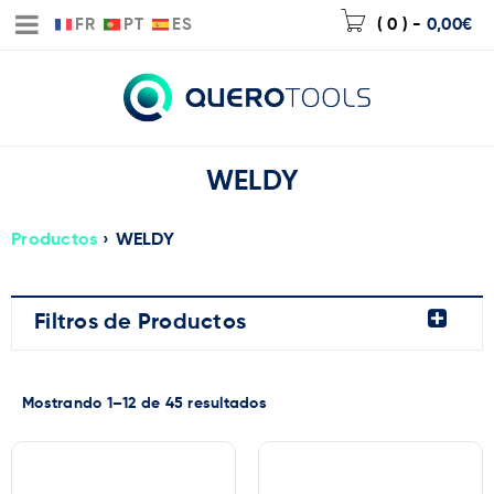
FR
PT
ES
( 0 )
-
0,00
€
WELDY
Productos
›
WELDY
Filtros de Productos
Mostrando 1–12 de 45 resultados
Precio:
0€
—
2.953€