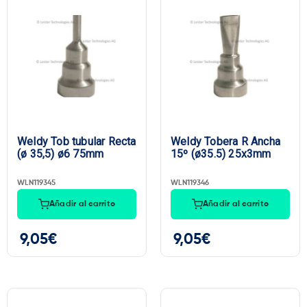
Weldy Tob tubular Recta
Weldy Tobera R Ancha
(ø 35,5) ø6 75mm
15º (ø35.5) 25x3mm
WLN119345
WLN119346
Añadir al carrito
Añadir al carrito
9,05
€
9,05
€