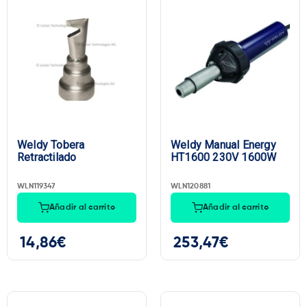
Weldy Tobera
Weldy Manual Energy
Retractilado
HT1600 230V 1600W
WLN119347
WLN120881
Añadir al carrito
Añadir al carrito
14,86
€
253,47
€