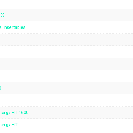
∅59
s Insertables
0
nergy HT 1600
nergy HT