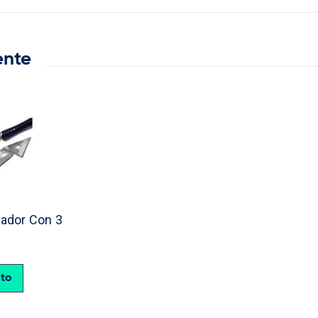
ente
ador Con 3
ito