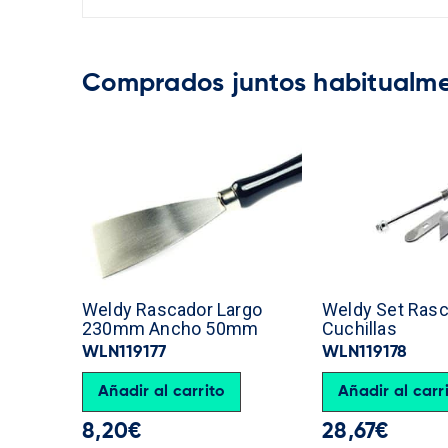
comprados juntos habitualm
Weldy Rascador Largo
Weldy Set Rasc
230mm Ancho 50mm
Cuchillas
WLN119177
WLN119178
Añadir al carrito
Añadir al carr
8,20
€
28,67
€