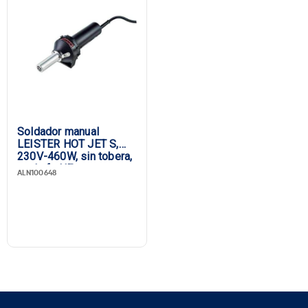
Soldador manual
LEISTER HOT JET S,
230V-460W, sin tobera,
enchufe UE
ALN100648