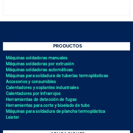
PRODUCTOS
Máquinas soldadoras manuales
Máquinas soldadoras por extrusión
Máquinas soldadoras automáticas
Máquinas para soldadura de tuberías termoplásticas
Accesorios y consumibles
Calentadores y soplantes industriales
Calentadores por Infrarrojos
Herramientas de detección de fugas
Herramientas para corte y biselado de tubo
Máquinas para soldadura de plancha termoplástica
Leister