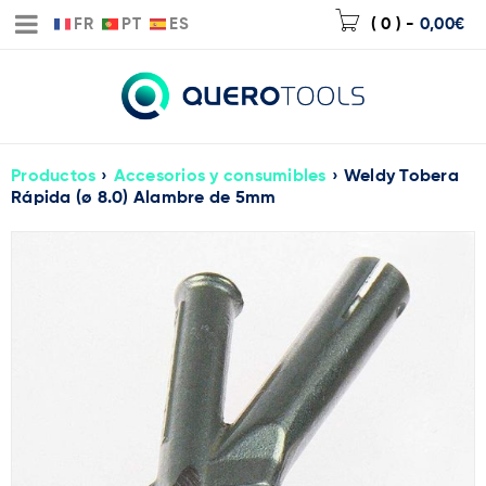
FR
PT
ES
( 0 )
-
0,00
€
Productos
›
Accesorios y consumibles
›
Weldy Tobera
Rápida (ø 8.0) Alambre de 5mm