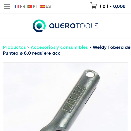
FR
PT
ES
( 0 )
-
0,00
€
Productos
›
Accesorios y consumibles
›
Weldy Tobera de
Punteo ø 8.0 requiere acc