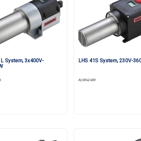
L System, 3x400V-
LHS 41S System, 230V-3
W
8
ALN142489