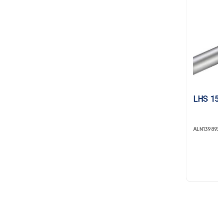
LHS 1
ALN13989