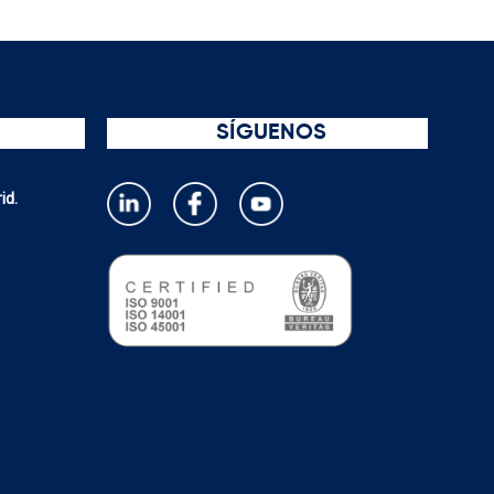
SÍGUENOS
id.