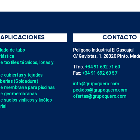
APLICACIONES
CONTACTO
elado de tubo
Polígono Industrial El Cascajal
Plástica
C/ Gaviotas, 1. 28320 Pinto, Madr
 textiles técnicos, lonas y
Tfno:
+34 91 692 71 60
Fax:
+34 91 692 60 57
e cubiertas y tejados
berías (Soldadura)
info@grupoquero.com
de membrana para piscinas
pedidos@grupoquero.com
 de geomembranas
ofertas@grupoquero.com
 suelos vinílicos y linóleo
rial