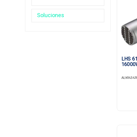
LHS 61
16000
ALN14347