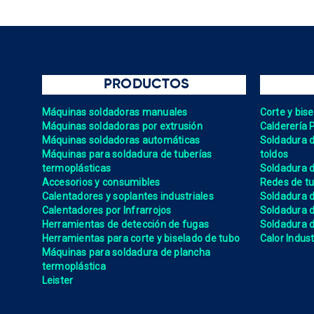
PRODUCTOS
Máquinas soldadoras manuales
Corte y bis
Máquinas soldadoras por extrusión
Calderería 
Máquinas soldadoras automáticas
Soldadura de
Máquinas para soldadura de tuberías
toldos
termoplásticas
Soldadura d
Accesorios y consumibles
Redes de tu
Calentadores y soplantes industriales
Soldadura 
Calentadores por Infrarrojos
Soldadura
Herramientas de detección de fugas
Soldadura de
Herramientas para corte y biselado de tubo
Calor Indust
Máquinas para soldadura de plancha
termoplástica
Leister