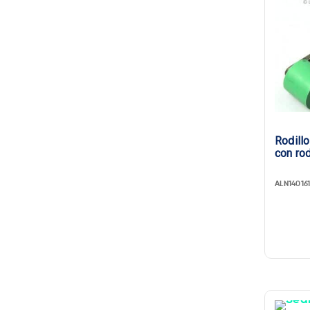
Rodillo
con ro
ALN14016