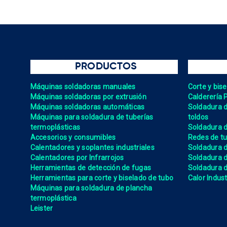
PRODUCTOS
Máquinas soldadoras manuales
Corte y bis
Máquinas soldadoras por extrusión
Calderería 
Máquinas soldadoras automáticas
Soldadura de
Máquinas para soldadura de tuberías
toldos
termoplásticas
Soldadura d
Accesorios y consumibles
Redes de tu
Calentadores y soplantes industriales
Soldadura 
Calentadores por Infrarrojos
Soldadura
Herramientas de detección de fugas
Soldadura de
Herramientas para corte y biselado de tubo
Calor Indust
Máquinas para soldadura de plancha
termoplástica
Leister