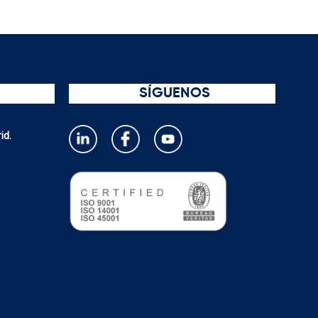
SÍGUENOS
id.