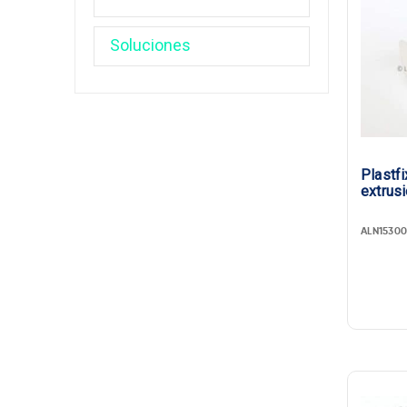
Plastfi
extrus
ALN15300