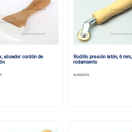
x, alisador cordón de
Rodillo presión latón, 6 mm
ión
rodamiento
9
ALN106972