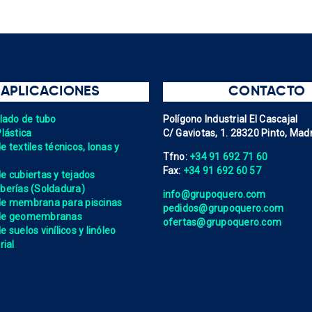
APLICACIONES
CONTACTO
elado de tubo
Polígono Industrial El Cascajal
Plástica
C/ Gaviotas, 1. 28320 Pinto, Madr
 textiles técnicos, lonas y
Tfno:
+34 91 692 71 60
Fax:
+34 91 692 60 57
e cubiertas y tejados
berías (Soldadura)
info@grupoquero.com
de membrana para piscinas
pedidos@grupoquero.com
 de geomembranas
ofertas@grupoquero.com
 suelos vinílicos y linóleo
rial