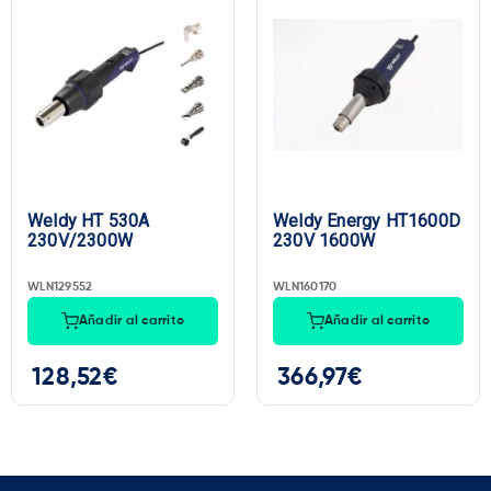
Weldy HT 530A
Weldy Energy HT1600D
230V/2300W
230V 1600W
WLN129552
WLN160170
Añadir al carrito
Añadir al carrito
128,52
€
366,97
€