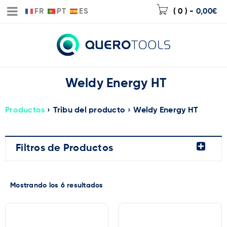
FR
PT
ES
( 0 )
-
0,00
€
Weldy Energy HT
Productos
›
Tribu del producto
›
Weldy Energy HT
Filtros de Productos
Mostrando los 6 resultados
Precio:
108€
—
367€