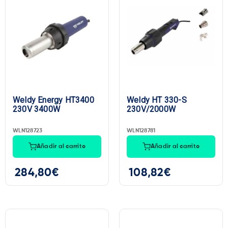
Weldy Energy HT3400
Weldy HT 330-S
230V 3400W
230V/2000W
WLN128723
WLN128781
Añadir al carrito
Añadir al carrito
284,80
€
108,82
€