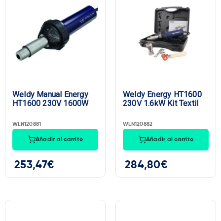
Marca
Weldy Manual Energy
Weldy Energy HT1600
HT1600 230V 1600W
230V 1.6kW Kit Textil
WLN120881
WLN120882
Añadir al carrito
Añadir al carrito
253,47
€
284,80
€