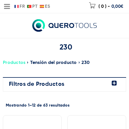
FR
PT
ES
( 0 )
-
0,00
€
230
Productos
›
Tensión del producto
›
230
Filtros de Productos
Mostrando 1–12 de 63 resultados
Precio:
0€
—
2.953€