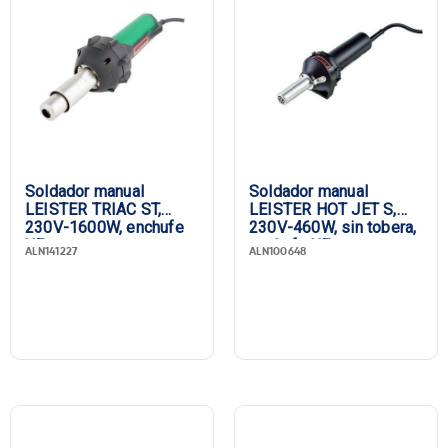
Marca
Soldador manual
Soldador manual
LEISTER TRIAC ST,
LEISTER HOT JET S,
230V-1600W, enchufe
230V-460W, sin tobera,
UE
enchufe UE
ALN141227
ALN100648