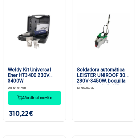
Weldy Kit Universal
Soldadora automática
Ener HT3400 230V
LEISTER UNIROOF 300,
3400W
230V-3450W, boquilla
40 mm, enchufe UE
WLN130698
ALN168634
Añadir al carrito
310,22
€