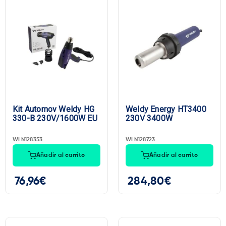
Kit Automov Weldy HG
Weldy Energy HT3400
330-B 230V/1600W EU
230V 3400W
WLN128353
WLN128723
Añadir al carrito
Añadir al carrito
76,96
€
284,80
€