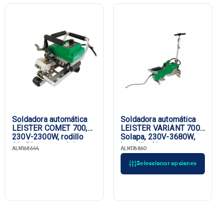
Soldadora automática
Soldadora automática
LEISTER COMET 700,
LEISTER VARIANT 700
230V-2300W, rodillo
Solapa, 230V-3680W,
90x50mm, canal de
boquilla 40 mm,
ALN168644
ALN176860
prueba, Enchufe UE
enchufe UE
Seleccionar opciones