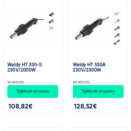
Weldy HT 330-S
Weldy HT 530A
230V/2000W
230V/2300W
WLN128781
WLN129552
Añadir al carrito
Añadir al carrito
108,82
€
128,52
€