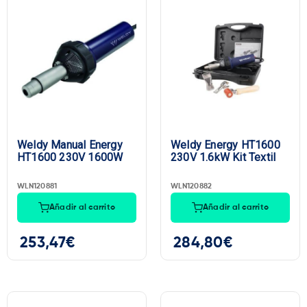
Weldy Manual Energy
Weldy Energy HT1600
HT1600 230V 1600W
230V 1.6kW Kit Textil
WLN120881
WLN120882
Añadir al carrito
Añadir al carrito
253,47
€
284,80
€