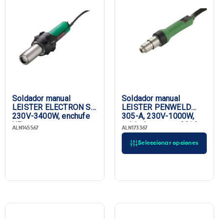
Soldador manual
Soldador manual
LEISTER ELECTRON ST,
LEISTER PENWELD
230V-3400W, enchufe
305-A, 230V-1000W,
UE
cable 3 m, rosca M14,
ALN145567
ALN173367
enchufe UE
Seleccionar opciones