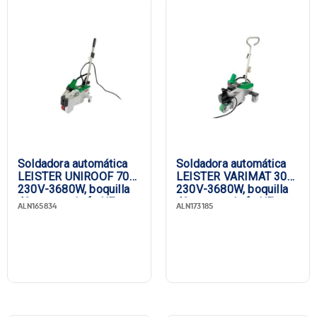
Soldadora automática
Soldadora automática
LEISTER UNIROOF 700,
LEISTER VARIMAT 300,
230V-3680W, boquilla
230V-3680W, boquilla
40 mm, enchufe UE
40 mm, enchufe UE
ALN165834
ALN173185