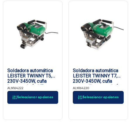
Soldadora automática
Soldadora automática
LEISTER TWINNY T5,
LEISTER TWINNY T7,
230V-3450W, cuña
230V-3450W, cuña
larga, enchufe UE
corta, silicona, enchufe
ALN164222
ALN164220
UE
Seleccionar opciones
Seleccionar opciones