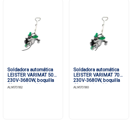
Soldadora automática
Soldadora automática
LEISTER VARIMAT 500,
LEISTER VARIMAT 700,
230V-3680W, boquilla
230V-3680W, boquilla
40 mm, sin cable
40 mm, sin cable
ALN173182
ALN173180