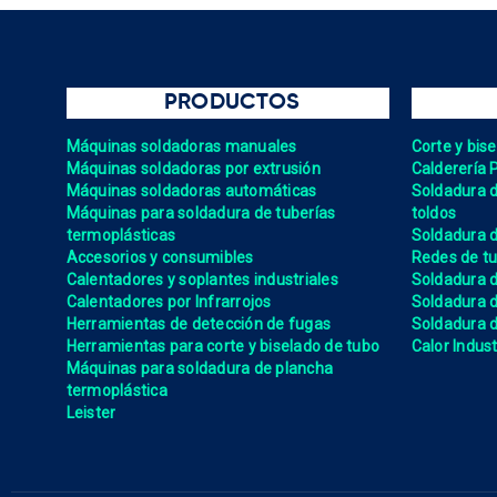
PRODUCTOS
Máquinas soldadoras manuales
Corte y bis
Máquinas soldadoras por extrusión
Calderería 
Máquinas soldadoras automáticas
Soldadura de
Máquinas para soldadura de tuberías
toldos
termoplásticas
Soldadura d
Accesorios y consumibles
Redes de tu
Calentadores y soplantes industriales
Soldadura 
Calentadores por Infrarrojos
Soldadura
Herramientas de detección de fugas
Soldadura de
Herramientas para corte y biselado de tubo
Calor Indust
Máquinas para soldadura de plancha
termoplástica
Leister