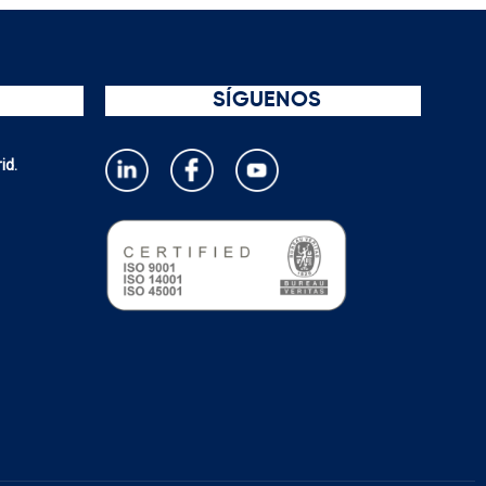
SÍGUENOS
id.