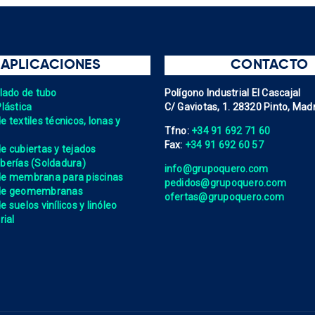
APLICACIONES
CONTACTO
elado de tubo
Polígono Industrial El Cascajal
Plástica
C/ Gaviotas, 1. 28320 Pinto, Madr
 textiles técnicos, lonas y
Tfno:
+34 91 692 71 60
Fax:
+34 91 692 60 57
e cubiertas y tejados
berías (Soldadura)
info@grupoquero.com
de membrana para piscinas
pedidos@grupoquero.com
 de geomembranas
ofertas@grupoquero.com
 suelos vinílicos y linóleo
rial