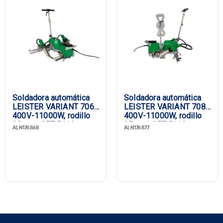
Soldadora automática
Soldadora automática
LEISTER VARIANT 706,
LEISTER VARIANT 708,
400V-11000W, rodillo
400V-11000W, rodillo
20 mm, CEE 5/16
25 mm, CEE 5/16
ALN176868
ALN176877