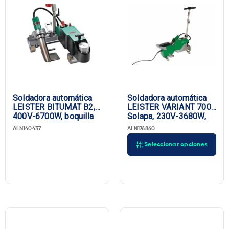
Soldadora automática
Soldadora automática
LEISTER BITUMAT B2,
LEISTER VARIANT 700
400V-6700W, boquilla
Solapa, 230V-3680W,
100 mm, CEE 5/16
boquilla 40 mm,
ALN140437
ALN176860
enchufe UE
Seleccionar opciones