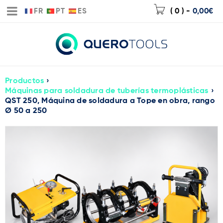
FR
PT
ES
( 0 )
-
0,00
€
Productos
›
Máquinas para soldadura de tuberías termoplásticas
›
QST 250, Máquina de soldadura a Tope en obra, rango
Ø 50 a 250