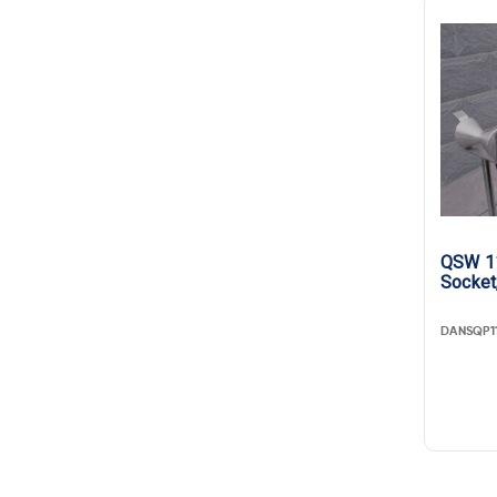
QSW 11
Socket
DANSQP1