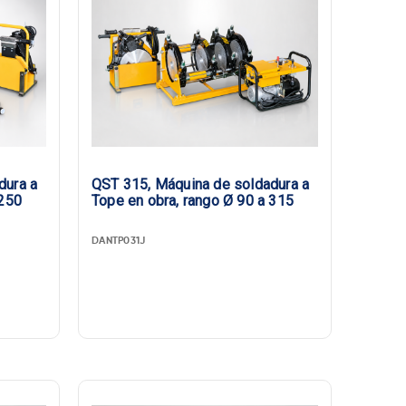
dura a
QST 315, Máquina de soldadura a
 250
Tope en obra, rango Ø 90 a 315
DANTP031J