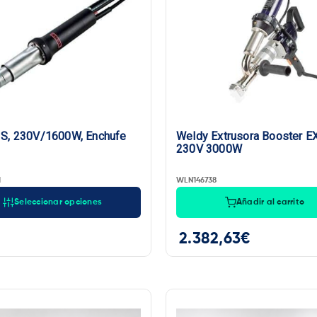
:
0€
—
2.383€
S, 230V/1600W, Enchufe
Weldy Extrusora Booster E
230V 3000W
1
WLN146738
Seleccionar opciones
Añadir al carrito
2.382,63
€