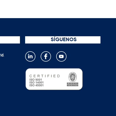
SÍGUENOS
id.