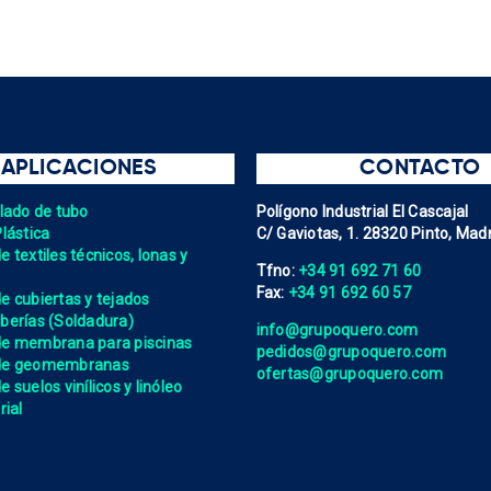
APLICACIONES
CONTACTO
elado de tubo
Polígono Industrial El Cascajal
Plástica
C/ Gaviotas, 1. 28320 Pinto, Madr
 textiles técnicos, lonas y
Tfno:
+34 91 692 71 60
Fax:
+34 91 692 60 57
e cubiertas y tejados
berías (Soldadura)
info@grupoquero.com
de membrana para piscinas
pedidos@grupoquero.com
 de geomembranas
ofertas@grupoquero.com
 suelos vinílicos y linóleo
rial