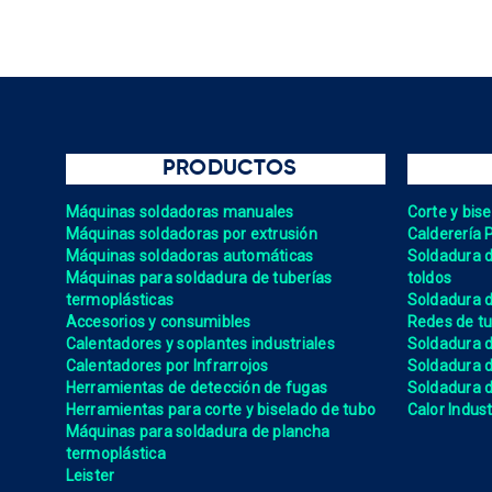
PRODUCTOS
Máquinas soldadoras manuales
Corte y bis
Máquinas soldadoras por extrusión
Calderería 
Máquinas soldadoras automáticas
Soldadura de
Máquinas para soldadura de tuberías
toldos
termoplásticas
Soldadura d
Accesorios y consumibles
Redes de tu
Calentadores y soplantes industriales
Soldadura 
Calentadores por Infrarrojos
Soldadura
Herramientas de detección de fugas
Soldadura de
Herramientas para corte y biselado de tubo
Calor Indust
Máquinas para soldadura de plancha
termoplástica
Leister