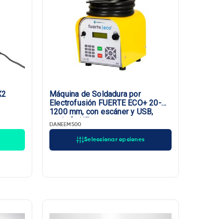
X2
Máquina de Soldadura por
Electrofusión FUERTE ECO+ 20-
1200 mm, con escáner y USB,
enchufe UE
DANEEM500
Seleccionar opciones