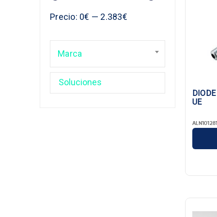
Precio
Precio:
0€
—
2.383€
Marca
DIODE 
UE
ALN10128