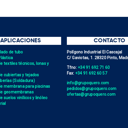
APLICACIONES
CONTACTO
elado de tubo
Polígono Industrial El Cascajal
Plástica
C/ Gaviotas, 1. 28320 Pinto, Madr
 textiles técnicos, lonas y
Tfno:
+34 91 692 71 60
Fax:
+34 91 692 60 57
e cubiertas y tejados
berías (Soldadura)
info@grupoquero.com
de membrana para piscinas
pedidos@grupoquero.com
 de geomembranas
ofertas@grupoquero.com
 suelos vinílicos y linóleo
rial