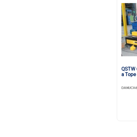
QSTW 6
a Tope
DANUCH6