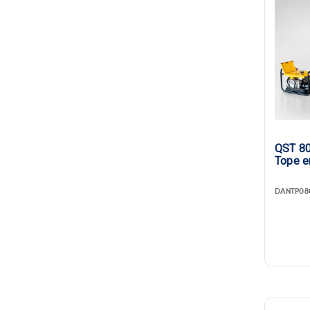
QST 80
Tope e
DANTP08