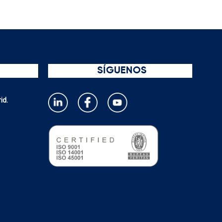
SÍGUENOS
id.