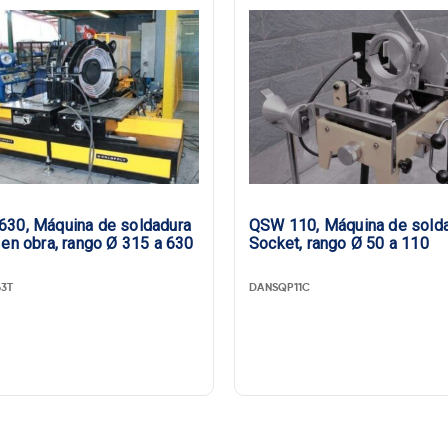
30, Máquina de soldadura
QSW 110, Máquina de sold
 en obra, rango Ø 315 a 630
Socket, rango Ø 50 a 110
3T
DANSQP11C