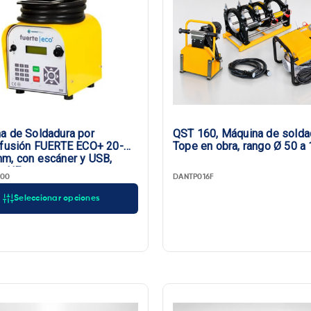
a de Soldadura por
QST 160, Máquina de solda
ofusión FUERTE ECO+ 20-
Tope en obra, rango Ø 50 a
m, con escáner y USB,
e UE
00
DANTP016F
Seleccionar opciones