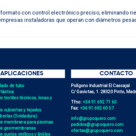
ormato con control electrónico preciso, eliminando rie
 empresas instaladoras que operan con diámetros pesado
APLICACIONES
CONTACTO
elado de tubo
Polígono Industrial El Cascajal
Plástica
C/ Gaviotas, 1. 28320 Pinto, Madr
 textiles técnicos, lonas y
Tfno:
+34 91 692 71 60
Fax:
+34 91 692 60 57
e cubiertas y tejados
berías (Soldadura)
info@grupoquero.com
de membrana para piscinas
pedidos@grupoquero.com
 de geomembranas
ofertas@grupoquero.com
 suelos vinílicos y linóleo