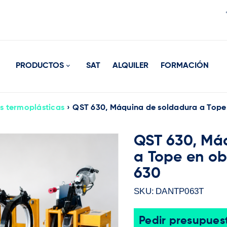
PRODUCTOS
SAT
ALQUILER
FORMACIÓN
s termoplásticas
›
QST 630, Máquina de soldadura a Tope 
QST 630, Má
a Tope en ob
630
SKU:
DANTP063T
Pedir presupues