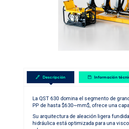
Descripción
Información técn
La QST 630 domina el segmento de grand
PP de hasta $630~mm$, ofrece una capaci
Su arquitectura de aleación ligera fundid
hidráulica está optimizada para una visc