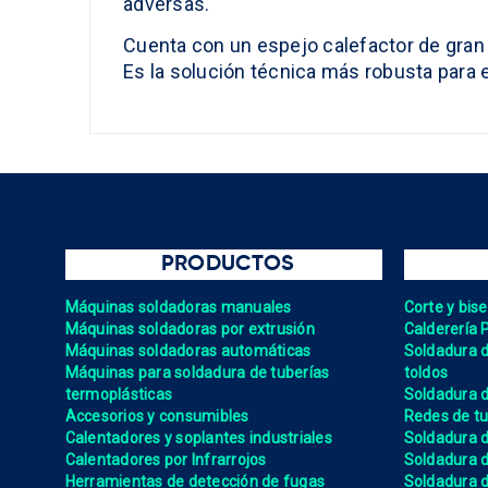
adversas.
Cuenta con un espejo calefactor de gran f
Es la solución técnica más robusta para
PRODUCTOS
Máquinas soldadoras manuales
Corte y bis
Máquinas soldadoras por extrusión
Calderería 
Máquinas soldadoras automáticas
Soldadura de
Máquinas para soldadura de tuberías
toldos
termoplásticas
Soldadura d
Accesorios y consumibles
Redes de tu
Calentadores y soplantes industriales
Soldadura 
Calentadores por Infrarrojos
Soldadura
Herramientas de detección de fugas
Soldadura de