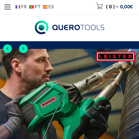
FR
PT
ES
( 0 )
-
0,00
€
Nueva extrusora
WELDPLAST 300