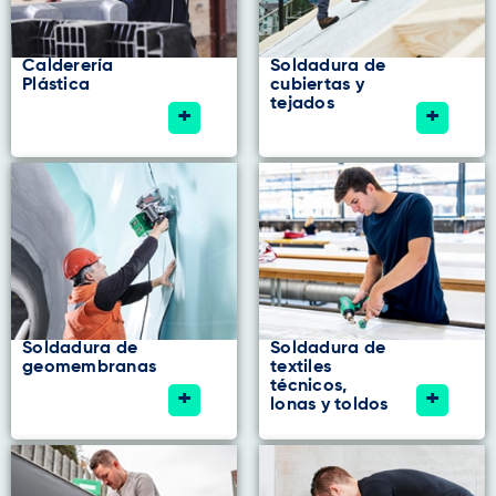
Calderería
Soldadura de
Plástica
cubiertas y
tejados
+
+
Soldadura de
Soldadura de
geomembranas
textiles
técnicos,
+
+
lonas y toldos