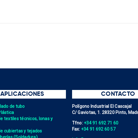
APLICACIONES
CONTACTO
elado de tubo
Polígono Industrial El Cascajal
Plástica
C/ Gaviotas, 1. 28320 Pinto, Madr
 textiles técnicos, lonas y
Tfno:
+34 91 692 71 60
Fax:
+34 91 692 60 57
e cubiertas y tejados
berías (Soldadura)