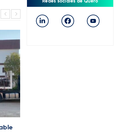
Redes sociales de Quero
lable
Toberas para calentadores industria