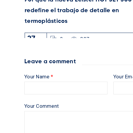
Por qué la nueva Leister HOT JET 500
redefine el trabajo de detalle en
termoplásticos
27
0
387
MAY
Leave a comment
Your Name
*
Your Em
Your Comment