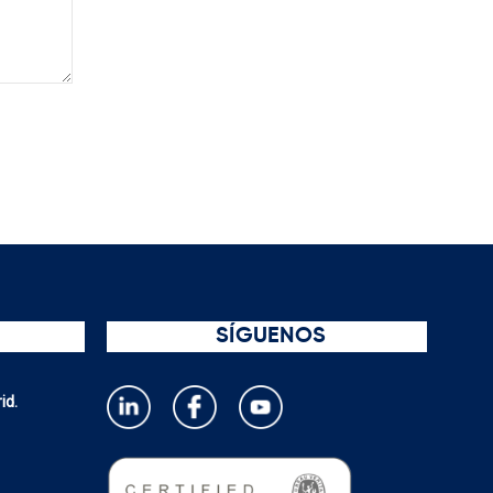
SÍGUENOS
id.