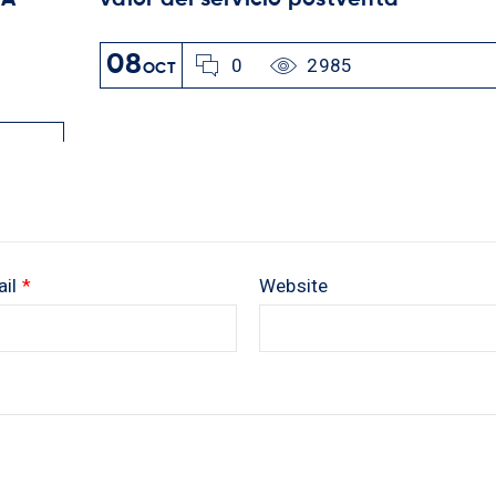
 A
valor del servicio postventa
08
0
2985
OCT
ail
*
Website