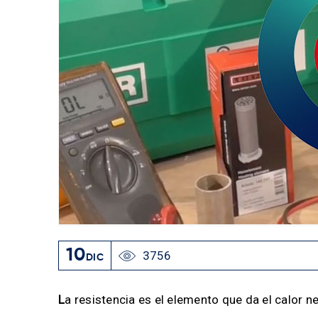
10
3756
DIC
L
a resistencia es el elemento que da el calor n